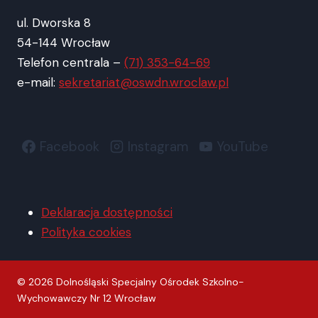
ul. Dworska 8
54-144 Wrocław
Telefon centrala –
(71) 353-64-69
e-mail:
sekretariat@oswdn.wroclaw.pl
Facebook
Instagram
YouTube
Deklaracja dostępności
Polityka cookies
© 2026 Dolnośląski Specjalny Ośrodek Szkolno-
Wychowawczy Nr 12 Wrocław