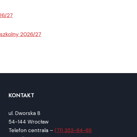
26/27
 szkolny 2026/27
KONTAKT
ul. Dworska 8
54-144 Wrocław
Telefon centrala –
(71) 353-64-69