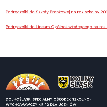
Podręczniki do Szkoły Branżowej na rok szkolny 20
Podręczniki do Liceum Ogólnokształcącego na rok
DOLNOŚLĄSKI SPECJALNY OŚRODEK SZKOLNO-
WYCHOWAWCZY NR 12 DLA UCZNIÓW