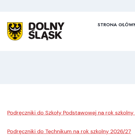
Przejdź
do
treści
STRONA GŁÓW
Podręczniki do Szkoły Podstawowej na rok szkolny
Podręczniki do Technikum na rok szkolny 2026/27