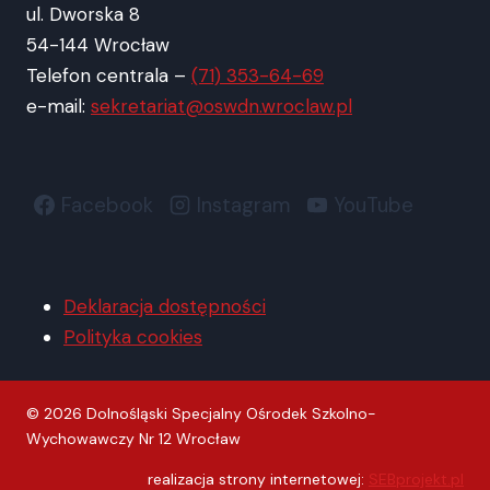
ul. Dworska 8
54-144 Wrocław
Telefon centrala –
(71) 353-64-69
e-mail:
sekretariat@oswdn.wroclaw.pl
Facebook
Instagram
YouTube
Deklaracja dostępności
Polityka cookies
© 2026 Dolnośląski Specjalny Ośrodek Szkolno-
Wychowawczy Nr 12 Wrocław
realizacja strony internetowej:
SEBprojekt.pl